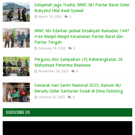
Istiqamah Jaga Tradisi, MWC NU Pantar Barat Gelar
Rukyatul Hilal Awal Syawal
March 19, 2026
0
MWC NU Edarkan Jadwal Imsakiyah Ramadan 1447
H ke Masjid-Masjid Kecamatan Pantar Barat dan
Pantar Tengah
February 18, 2026
0
Pergunu Alor Sampaikan LPJ Keberangkatan 26
Mahasiswa Penerima Beasiswa
November 18, 2025
0
Semarak Hari Santri Nasional 2025, Banom NU
Bersatu Gelar Santunan Sosial di Desa Dulolong
October 22, 2025
0
SUBSCRIBE US