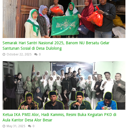
Semarak Hari Santri Nasional 2025, Banom NU Bersatu Gelar
Santunan Sosial di Desa Dulolong
October 22, 2025
0
Ketua IKA PMII Alor, Hadi Kammis, Resmi Buka Kegiatan PKD di
Aula Kantor Desa Alor Besar
May 31, 2025
0