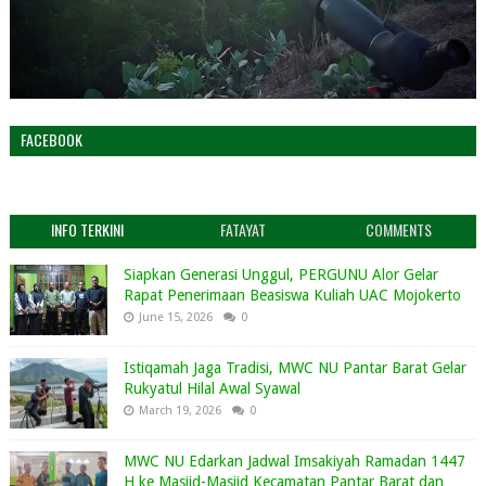
FACEBOOK
INFO TERKINI
FATAYAT
COMMENTS
Siapkan Generasi Unggul, PERGUNU Alor Gelar
Rapat Penerimaan Beasiswa Kuliah UAC Mojokerto
June 15, 2026
0
Istiqamah Jaga Tradisi, MWC NU Pantar Barat Gelar
Rukyatul Hilal Awal Syawal
March 19, 2026
0
MWC NU Edarkan Jadwal Imsakiyah Ramadan 1447
H ke Masjid-Masjid Kecamatan Pantar Barat dan