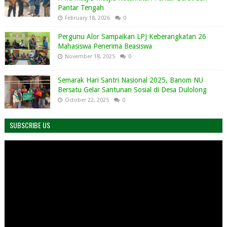
Pantar Tengah
February 18, 2026
0
Pergunu Alor Sampaikan LPJ Keberangkatan 26
Mahasiswa Penerima Beasiswa
November 18, 2025
0
Semarak Hari Santri Nasional 2025, Banom NU
Bersatu Gelar Santunan Sosial di Desa Dulolong
October 22, 2025
0
SUBSCRIBE US