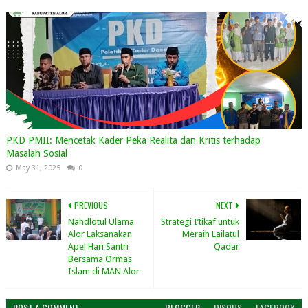
PKD PMII: Mencetak Kader Peka Realita dan Kritis terhadap
Masalah Sosial
May 31, 2025
0
PREVIOUS
NEXT
Nahdlotul Ulama
Strategi I’tikaf untuk
Alor Laksanakan
Meraih Lailatul
Apel Hari Santri
Qadar
Bersama Ormas
Islam di MAN Alor
POST A COMMENT
BLOGGER
DISQUS
FACEBOOK