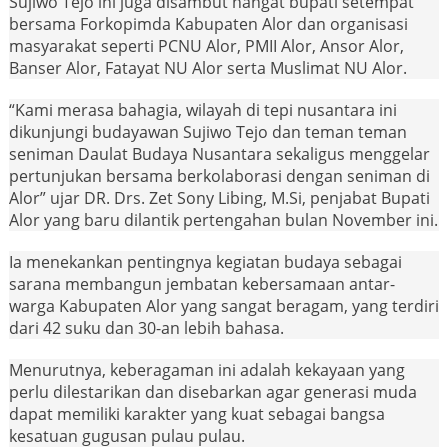
Sujiwo Tejo ini juga disambut hangat bupati setempat
bersama Forkopimda Kabupaten Alor dan organisasi
masyarakat seperti PCNU Alor, PMII Alor, Ansor Alor,
Banser Alor, Fatayat NU Alor serta Muslimat NU Alor.
“Kami merasa bahagia, wilayah di tepi nusantara ini
dikunjungi budayawan Sujiwo Tejo dan teman teman
seniman Daulat Budaya Nusantara sekaligus menggelar
pertunjukan bersama berkolaborasi dengan seniman di
Alor” ujar DR. Drs. Zet Sony Libing, M.Si, penjabat Bupati
Alor yang baru dilantik pertengahan bulan November ini.
Ia menekankan pentingnya kegiatan budaya sebagai
sarana membangun jembatan kebersamaan antar-
warga Kabupaten Alor yang sangat beragam, yang terdiri
dari 42 suku dan 30-an lebih bahasa.
Menurutnya, keberagaman ini adalah kekayaan yang
perlu dilestarikan dan disebarkan agar generasi muda
dapat memiliki karakter yang kuat sebagai bangsa
kesatuan gugusan pulau pulau.