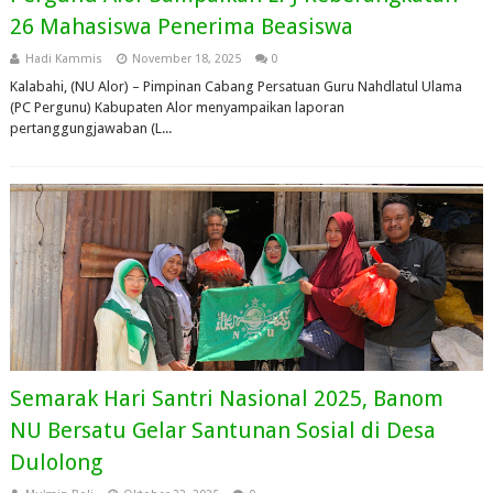
26 Mahasiswa Penerima Beasiswa
Hadi Kammis
November 18, 2025
0
Kalabahi, (NU Alor) – Pimpinan Cabang Persatuan Guru Nahdlatul Ulama
(PC Pergunu) Kabupaten Alor menyampaikan laporan
pertanggungjawaban (L...
Semarak Hari Santri Nasional 2025, Banom
NU Bersatu Gelar Santunan Sosial di Desa
Dulolong