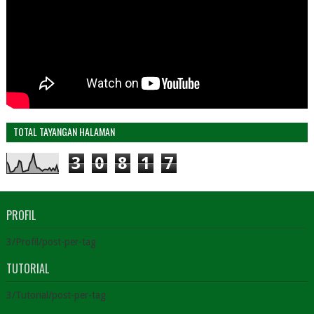
TOTAL TAYANGAN HALAMAN
3
0
8
1
7
PROFIL
3/Profil/post-per-tag
TUTORIAL
3/Tutorial/post-per-tag