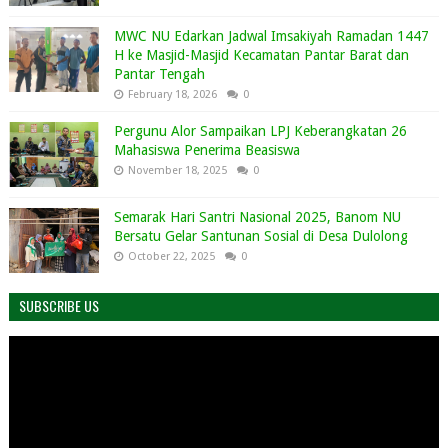
MWC NU Edarkan Jadwal Imsakiyah Ramadan 1447
H ke Masjid-Masjid Kecamatan Pantar Barat dan
Pantar Tengah
February 18, 2026
0
Pergunu Alor Sampaikan LPJ Keberangkatan 26
Mahasiswa Penerima Beasiswa
November 18, 2025
0
Semarak Hari Santri Nasional 2025, Banom NU
Bersatu Gelar Santunan Sosial di Desa Dulolong
October 22, 2025
0
SUBSCRIBE US