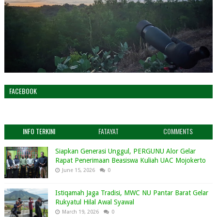
FACEBOOK
INFO TERKINI
FATAYAT
COMMENTS
Siapkan Generasi Unggul, PERGUNU Alor Gelar
Rapat Penerimaan Beasiswa Kuliah UAC Mojokerto
June 15, 2026
0
Istiqamah Jaga Tradisi, MWC NU Pantar Barat Gelar
Rukyatul Hilal Awal Syawal
March 19, 2026
0