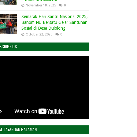
November 18, 2025
0
Semarak Hari Santri Nasional 2025,
Banom NU Bersatu Gelar Santunan
Sosial di Desa Dulolong
October 22, 2025
0
SCRIBE US
AL TAYANGAN HALAMAN