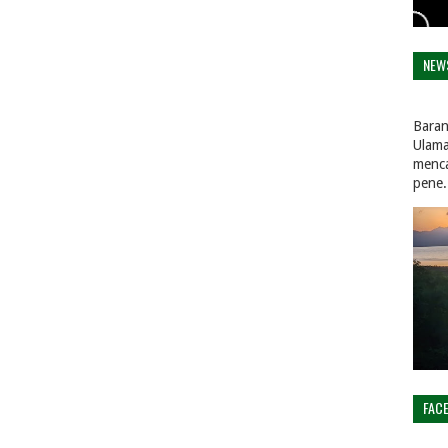
NEW
Baran
Ulama
menca
pene.
FAC