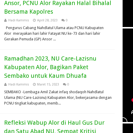
Ansor, PCNU Alor Rayakan Halal Bihalal
Bersama Kapolres
Hadi Kammis
April 28, 2023
0
Pengurus Cabang Nahdlatul Ulama atau PCNU Kabupaten
Alor merayakan hari lahir Fatayat NU ke-73 dan hari lahir
Gerakan Pemuda (GP) Ansor ...
Ramadhan 2023, NU Care-Lazisnu
Kabupaten Alor, Bagikan Paket
Sembako untuk Kaum Dhuafa
Hadi Kammis
Maret 15, 2023
0
SEMBAKO -Lembaga Amil Zakat infaq shodaqoh Nahdlatul
Ulama (NU Care-Lazisnu) Kabupaten Alor, bekerjasama dengan
PCNU tingkat kabupaten, memb...
Refleksi Wabup Alor di Haul Gus Dur
dan Satu Abad NU, Sempat Kritisi