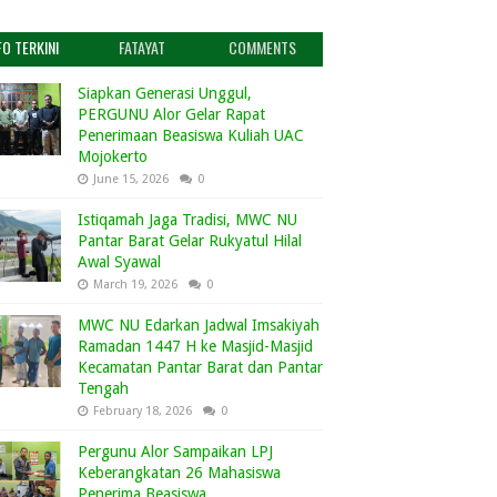
FO TERKINI
FATAYAT
COMMENTS
Siapkan Generasi Unggul,
PERGUNU Alor Gelar Rapat
Penerimaan Beasiswa Kuliah UAC
Mojokerto
June 15, 2026
0
Istiqamah Jaga Tradisi, MWC NU
Pantar Barat Gelar Rukyatul Hilal
Awal Syawal
March 19, 2026
0
MWC NU Edarkan Jadwal Imsakiyah
Ramadan 1447 H ke Masjid-Masjid
Kecamatan Pantar Barat dan Pantar
Tengah
February 18, 2026
0
Pergunu Alor Sampaikan LPJ
Keberangkatan 26 Mahasiswa
Penerima Beasiswa