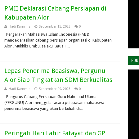
PMII Deklarasi Cabang Persiapan di
Kabupaten Alor
Hadi Kammis
September 15, 2023
0
Pergerakan Mahasiswa Islam Indonesia (PMII)
mendeklarasikan cabang persiapan organisasi di Kabupaten
Alor . Mukhlis Umbu, selaku Ketua P...
POD
Lepas Penerima Beasiswa, Pergunu
Alor Siap Tingkatkan SDM Berkualitas
Hadi Kammis
September 09, 2023
0
Pengurus Cabang Persatuan Guru Nahdlatul Ulama
(PERGUNU) Alor menggelar acara pelepasan mahasiswa
penerima beasiswa yang akan berkuliah di...
Peringati Hari Lahir Fatayat dan GP